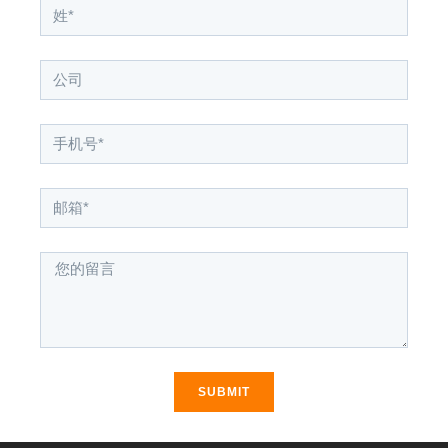
SUBMIT