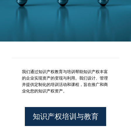
我们通过知识产权教育与培训帮助知识产权丰富
的企业实现资产的变现与利用。我们设计、管理
并提供定制化的培训活动和课程，旨在推广和商
业化您的知识产权资产。
知识产权培训与教育