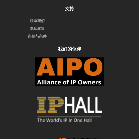
支持
联系我们
隐私政策
条款与条件
我们的伙伴