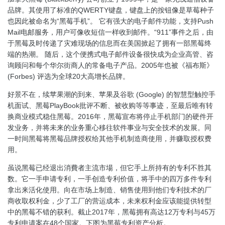
品牌。其使用了标准的QWERTY键盘，键盘上的按钮像是草莓种子
也因此被命名为“黑莓手机”。 它有强大的电子邮件功能，支持Push
Mail电邮服务，用户可像收短信一样收到邮件。“911”事件之后，由
于黑莓及时传递了灾难现场的信息而在美国掀起了拥有一部黑莓终
端的热潮。 随后，这个便携式电子邮件设备很快成为企业高管、咨
询顾问和每个华尔街商人的常备电子产品。2005年也被《福布斯》
(Forbes) 评选为全球20大高增长品牌。
好景不在，续苹果潮的到来、苹果及谷歌 (Google) 的智慧型触控手
机面试、黑莓PlayBook批评不断、被收购等等事迹，至最后唯有转
换商业模式稳住黑莓。2016年，黑莓宣布将停止手机部门的硬件开
发业务，并将未来的业务重心移往软件事业与安全技术的发展。同
一时间黑莓将黑莓品牌授权给其他手机制造商使用，并赚取授权费
用。
虽说黑莓已经退出消費者主流市場，但它手上所持有的专利不胜其
数。它一手申请专利，一手创造专利价值，将手中的四万多件专利
拿出来活化使用。向在市场上制造、销售使用到他们专利技术的厂
商收取权利金，少了工厂的营运成本，未来权利金应该能提供转型
中的黑莓不错的获利。截止2017年，黑莓拥有高达12万专利与45万
专利申请案在48个国家。下图为黑莓专利资产分析。