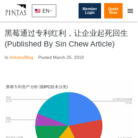
Member
Quote
EN
Login
Now
黑莓通过专利红利，让企业起死回生
(Published By Sin Chew Article)
In
Articles/Blog
Posted
March 25, 2018