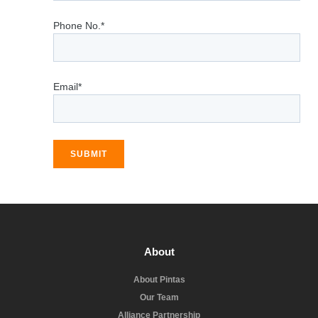
Phone No.*
Email*
SUBMIT
About
About Pintas
Our Team
Alliance Partnership