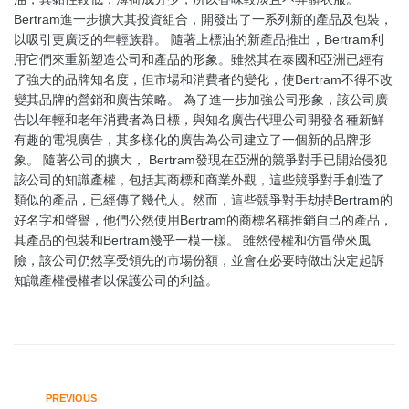
Bertram進一步擴大其投資組合，開發出了一系列新的產品及包裝，
以吸引更廣泛的年輕族群。 隨著上標油的新產品推出，Bertram利
用它們來重新塑造公司和產品的形象。雖然其在泰國和亞洲已經有
了強大的品牌知名度，但市場和消費者的變化，使Bertram不得不改
變其品牌的營銷和廣告策略。 為了進一步加強公司形象，該公司廣
告以年輕和老年消費者為目標，與知名廣告代理公司開發各種新鮮
有趣的電視廣告，其多樣化的廣告為公司建立了一個新的品牌形
象。 隨著公司的擴大， Bertram發現在亞洲的競爭對手已開始侵犯
該公司的知識產權，包括其商標和商業外觀，這些競爭對手創造了
類似的產品，已經傳了幾代人。然而，這些競爭對手劫持Bertram的
好名字和聲譽，他們公然使用Bertram的商標名稱推銷自己的產品，
其產品的包裝和Bertram幾乎一模一樣。 雖然侵權和仿冒帶來風
險，該公司仍然享受領先的市場份額，並會在必要時做出決定起訴
知識產權侵權者以保護公司的利益。
PREVIOUS