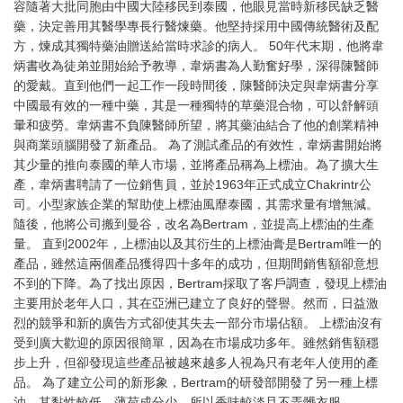
容隨著大批同胞由中國大陸移民到泰國，他眼見當時新移民缺乏醫
藥，決定善用其醫學專長行醫煉藥。他堅持採用中國傳統醫術及配
方，煉成其獨特藥油贈送給當時求診的病人。 50年代末期，他將韋
炳書收為徒弟並開始給予教導，韋炳書為人勤奮好學，深得陳醫師
的愛戴。直到他們一起工作一段時間後，陳醫師決定與韋炳書分享
中國最有效的一種中藥，其是一種獨特的草藥混合物，可以舒解頭
暈和疲勞。韋炳書不負陳醫師所望，將其藥油結合了他的創業精神
與商業頭腦開發了新產品。 為了測試產品的有效性，韋炳書開始將
其少量的推向泰國的華人市場，並將產品稱為上標油。為了擴大生
產，韋炳書聘請了一位銷售員，並於1963年正式成立Chakrintr公
司。小型家族企業的幫助使上標油風靡泰國，其需求量有增無減。
隨後，他將公司搬到曼谷，改名為Bertram，並提高上標油的生產
量。 直到2002年，上標油以及其衍生的上標油膏是Bertram唯一的
產品，雖然這兩個產品獲得四十多年的成功，但期間銷售額卻意想
不到的下降。為了找出原因，Bertram採取了客戶調查，發現上標油
主要用於老年人口，其在亞洲已建立了良好的聲譽。然而，日益激
烈的競爭和新的廣告方式卻使其失去一部分市場佔額。 上標油沒有
受到廣大歡迎的原因很簡單，因為在市場成功多年。雖然銷售額穩
步上升，但卻發現這些產品被越來越多人視為只有老年人使用的產
品。 為了建立公司的新形象，Bertram的研發部開發了另一種上標
油，其黏性較低，薄荷成分少，所以香味較淡且不弄髒衣服。