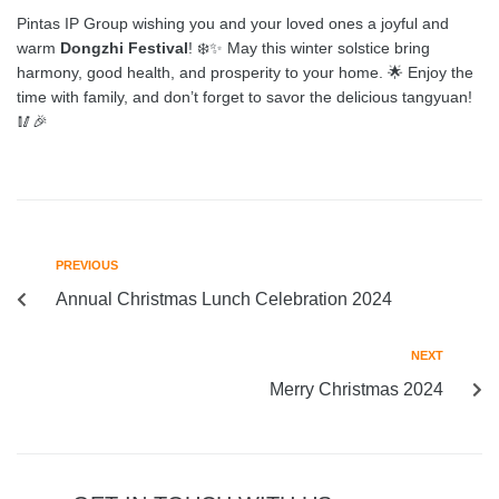
Pintas IP Group wishing you and your loved ones a joyful and
warm
Dongzhi Festival
! ❄️✨ May this winter solstice bring
harmony, good health, and prosperity to your home. 🌟 Enjoy the
time with family, and don’t forget to savor the delicious tangyuan!
🥢🎉
PREVIOUS
Annual Christmas Lunch Celebration 2024
NEXT
Merry Christmas 2024